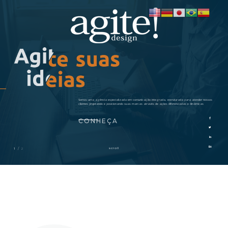
Somos uma agência especializada em comunicação integrada, estruturada para atender nossos
clientes projetando e posicionando suas marcas através de ações diferenciadas e dinâmicas
CONHEÇA
/
scroll
1
2